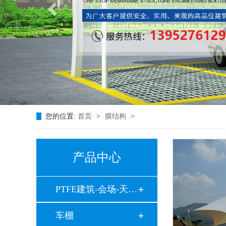
您的位置:
首页
>
膜结构
>
产品中心
PTFE建筑-会场-天井…
车棚