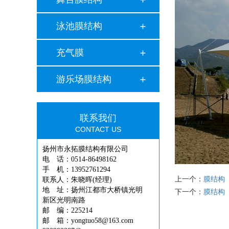
泳池膜结构
充气膜
游乐场膜结构
联系我们
CONTACT US
扬州市永拓膜结构有限公司
电 话：0514-86498162
手 机：13952761294
上一个：
膜结构
联系人：朱晓晖(经理)
地 址：扬州江都市大桥镇光明
下一个：
膜结构
新区光明南路
邮 编：225214
邮 箱：yongtuo58@163.com