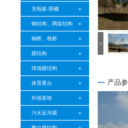
充电桩-雨棚
钢结构，网架结构
钢桥、栈桥
<
膜结构
球场膜结构
产品参
体育看台
外墙装饰
污水反吊膜
舞台膜结构